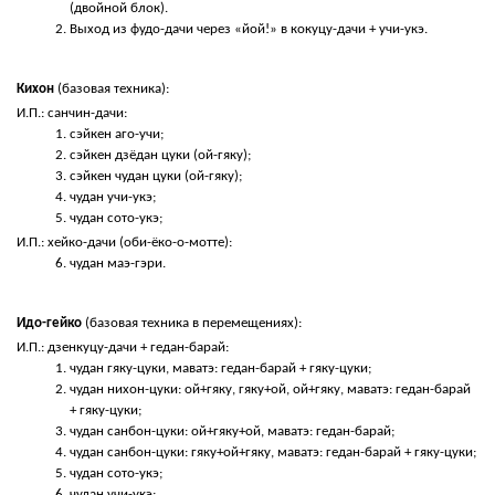
(двойной блок).
Выход из фудо-дачи через «йой!» в кокуцу-дачи + учи-укэ.
Кихон
 (базовая техника):
И.П.: санчин-дачи:
сэйкен аго-учи;
сэйкен дзёдан цуки (ой-гяку);
сэйкен чудан цуки (ой-гяку);
чудан учи-укэ;
чудан сото-укэ;
И.П.: хейко-дачи (оби-ёко-о-мотте):
чудан маэ-гэри.
Идо-гейко 
(базовая техника в перемещениях):
И.П.: дзенкуцу-дачи + гедан-барай:
чудан гяку-цуки, маватэ: гедан-барай + гяку-цуки;
чудан нихон-цуки: ой+гяку, гяку+ой, ой+гяку, маватэ: гедан-барай 
+ гяку-цуки;
чудан санбон-цуки: ой+гяку+ой, маватэ: гедан-барай;
чудан санбон-цуки: гяку+ой+гяку, маватэ: гедан-барай + гяку-цуки;
чудан сото-укэ;
чудан учи-укэ;