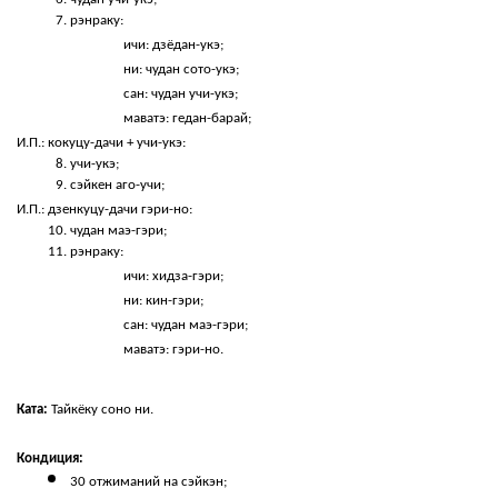
рэнраку:
ичи: дзёдан-укэ;
ни: чудан сото-укэ;
сан: чудан учи-укэ;
маватэ: гедан-барай;
И.П.: кокуцу-дачи + учи-укэ:
учи-укэ;
сэйкен аго-учи;
И.П.: дзенкуцу-дачи гэри-но:
чудан маэ-гэри;
рэнраку:
ичи: хидза-гэри;
ни: кин-гэри;
сан: чудан маэ-гэри;
маватэ: гэри-но.
Ката:
 Тайкёку соно ни.
Кондиция:
30 отжиманий на сэйкэн;