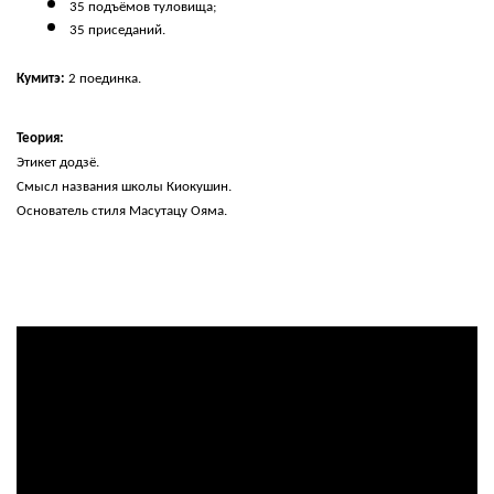
35 подъёмов туловища;
35 приседаний.
Кумитэ: 
2 поединка.
Теория: 
Этикет додзё. 
Смысл названия школы Киокушин. 
Основатель стиля Масутацу Ояма.