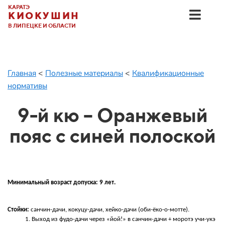
КАРАТЭ
КИОКУШИН
В ЛИПЕЦКЕ И ОБЛАСТИ
Главная
<
Полезные материалы
<
Квалификационные
нормативы
9-й кю – Оранжевый
пояс с синей полоской
Минимальный возраст допуска: 9 лет.
Стойки:
 санчин-дачи, кокуцу-дачи, хейко-дачи (оби-ёко-о-мотте).
Выход из фудо-дачи через «йой!» в санчин-дачи + моротэ учи-укэ 