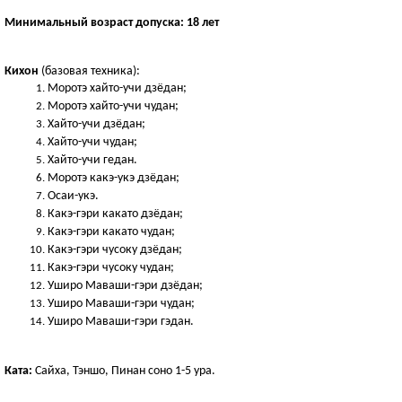
Минимальный возраст допуска: 18 лет
Кихон
 (базовая техника):
Моротэ хайто-учи дзёдан;
Моротэ хайто-учи чудан;
Хайто-учи дзёдан;
Хайто-учи чудан;
Хайто-учи гедан.
Моротэ какэ-укэ дзёдан;
Осаи-укэ.
Какэ-гэри какато дзёдан;
Какэ-гэри какато чудан;
Какэ-гэри чусоку дзёдан;
Какэ-гэри чусоку чудан;
Уширо Маваши-гэри дзёдан;
Уширо Маваши-гэри чудан;
Уширо Маваши-гэри гэдан.
Ката:
 Сайха, Тэншо, Пинан соно 1-5 ура.