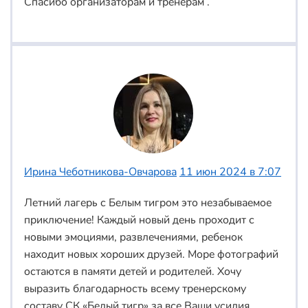
Спасибо организаторам и тренерам .
Ирина Чеботникова-Овчарова
11 июн 2024 в 7:07
Летний лагерь с Белым тигром это незабываемое
приключение! Каждый новый день проходит с
новыми эмоциями, развлечениями, ребенок
находит новых хороших друзей. Море фотографий
остаются в памяти детей и родителей. Хочу
выразить благодарность всему тренерскому
составу СК «Белый тигр» за все Ваши усилия,